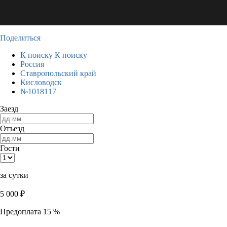
Поделиться
К поиску
К поиску
Россия
Ставропольский край
Кисловодск
№1018117
Заезд
Отъезд
Гости
за сутки
5 000
₽
Предоплата 15 %