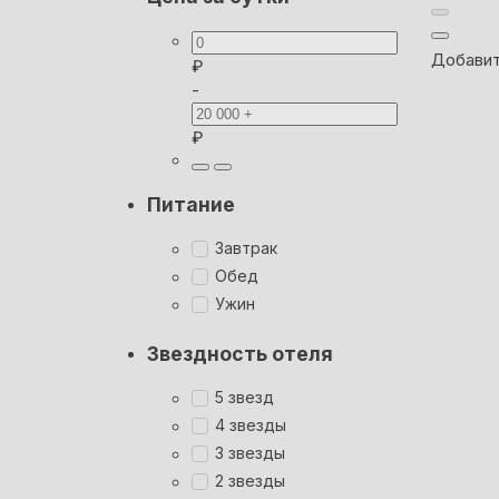
Добавит
₽
-
₽
Питание
Завтрак
Обед
Ужин
Звездность отеля
5 звезд
4 звезды
3 звезды
2 звезды