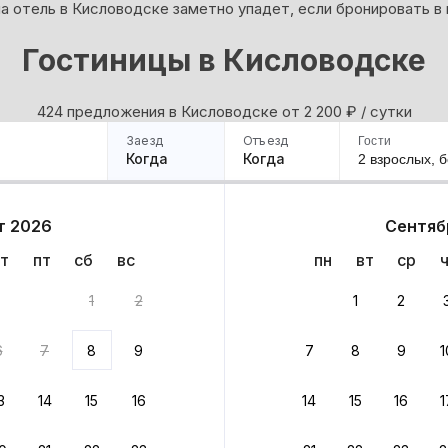
а отель в Кисловодске заметно упадет, если бронировать в
Гостиницы в Кисловодске
424 предложения в Кисловодске oт 2 200
₽
/ сутки
Заезд
Отъезд
Гости
Когда
Когда
2 взрослых,
б
ример
Санкт-Петербург
Москва
Сочи
Минск
Казань
Дагестан
Кисловодск
Аб
т 2026
Сентяб
Квартиры
Гостиницы
Дома
Частный сектор
т
пт
сб
вс
пн
вт
ср
варианта
1
2
1
2
 до 30% за бронь
6
7
8
9
7
8
9
1
бонусами
ценки проживания
3
14
15
16
14
15
16
1
йте быстрое бронирование