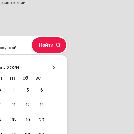
 приложении.
Найти
ез детей
хазия
рь 2026
чт
пт
сб
вс
3
4
5
6
0
11
12
13
7
18
19
20