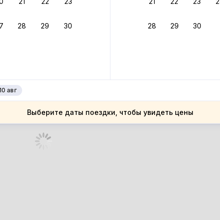
0
21
22
23
21
22
23
2
ное подтверждение брони без ожидания ответа от хозяина
7
28
29
30
28
29
30
зяин
 до 30%
руйте до 31 августа 2026 — и получите кэшбэк бонусами пос
нее
10 авг
Выберите даты поездки, чтобы увидеть цены