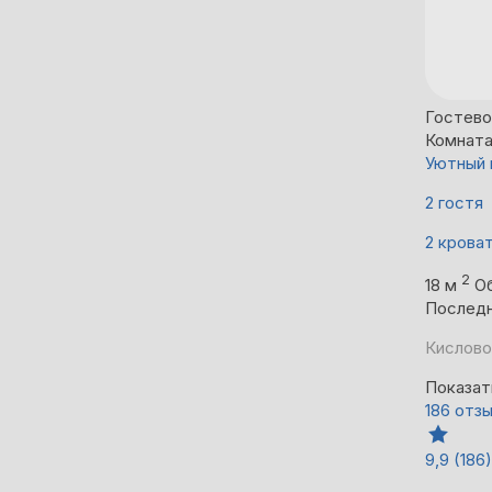
Гостев
Комнат
Уютный 
2 гостя
2 крова
2
18 м
О
Последн
Кислово
Показат
186 отз
9,9
(186)