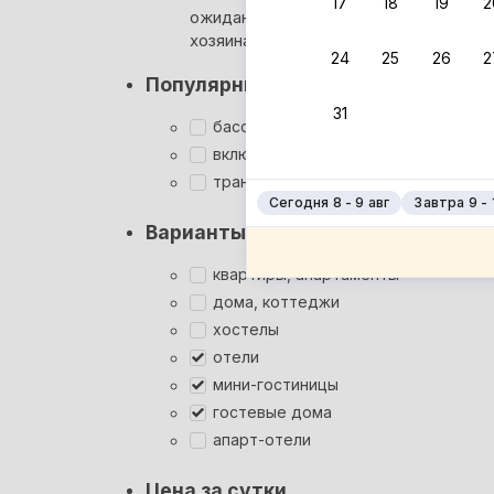
17
18
19
2
ожидания ответа от
Мгновен
хозяина
24
25
26
2
Суперхо
Популярные фильтры
Кэшбэк
31
Заброни
бассейн
Подроб
включён завтрак
трансфер
Сегодня 8 - 9 авг
Завтра 9 - 
Варианты размещения
квартиры, апартаменты
дома, коттеджи
хостелы
отели
мини-гостиницы
гостевые дома
апарт-отели
Цена за сутки