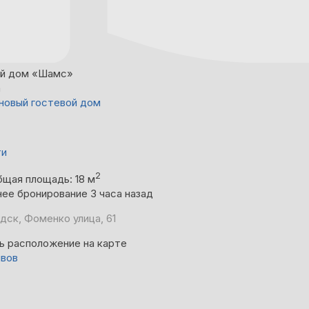
ой дом «Шамс»
а
новый гостевой дом
ти
2
бщая площадь: 18 м
ее бронирование 3 часа назад
дск, Фоменко улица, 61
ь расположение на карте
ывов