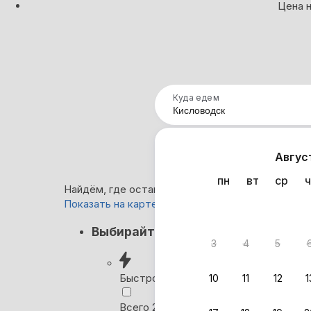
Цена н
Куда едем
Нап
Авгус
пн
вт
ср
ч
Найдём, где остановиться в Кисловодске: 424 
Показать на карте
Кэшбэк
Выбирайте лучшее
3
4
5
Вернём 
после о
Быстрое бронирование
10
11
12
1
Выбира
Всего 2 минуты, без