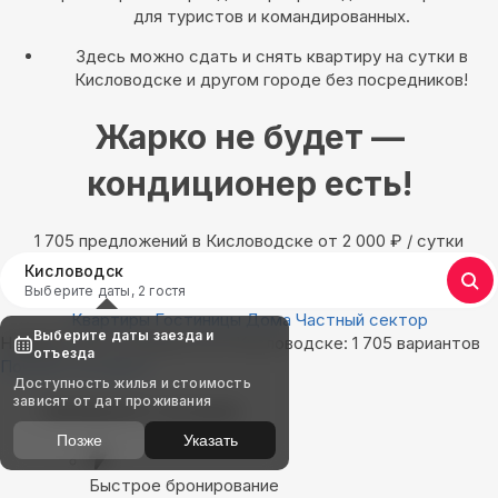
для туристов и командированных.
Здесь можно сдать и снять квартиру на сутки в
Кисловодске и другом городе без посредников!
Жарко не будет —
кондиционер есть!
1 705 предложений в Кисловодске oт 2 000
₽
/ сутки
Кисловодск
Выберите даты, 2 гостя
Квартиры
Гостиницы
Дома
Частный сектор
Выберите даты заезда и
Найдём, где остановиться в Кисловодске: 1 705 вариантов
отъезда
Показать на карте
Доступность жилья и стоимость
зависят от дат проживания
Выбирайте лучшее
Позже
Указать
Быстрое бронирование