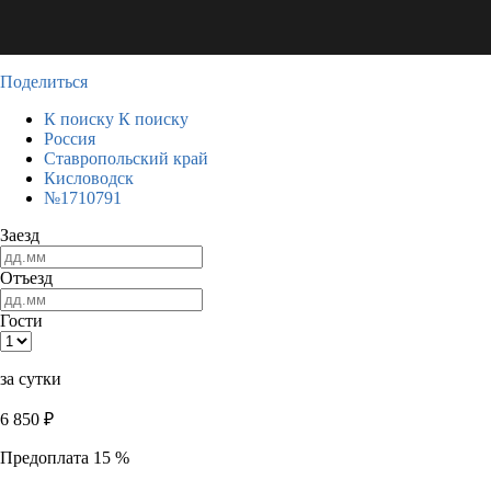
Поделиться
К поиску
К поиску
Россия
Ставропольский край
Кисловодск
№1710791
Заезд
Отъезд
Гости
за сутки
6 850
₽
Предоплата 15 %