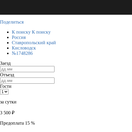
Поделиться
К поиску
К поиску
Россия
Ставропольский край
Кисловодск
№1748286
Заезд
Отъезд
Гости
за сутки
3 500
₽
Предоплата 15 %