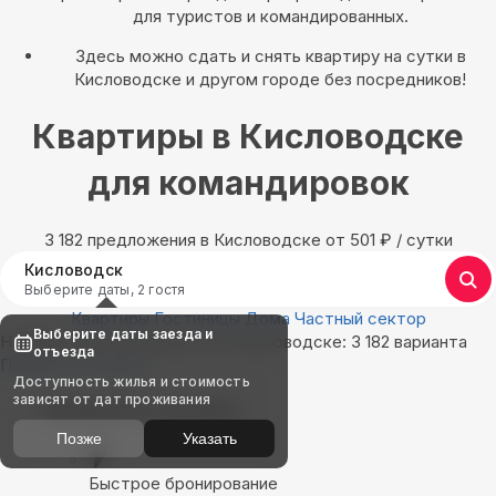
для туристов и командированных.
Здесь можно сдать и снять квартиру на сутки в
Кисловодске и другом городе без посредников!
Квартиры в Кисловодске
для командировок
3 182 предложения в Кисловодске oт 501
₽
/ сутки
Кисловодск
Выберите даты, 2 гостя
Квартиры
Гостиницы
Дома
Частный сектор
Выберите даты заезда и
Найдём, где остановиться в Кисловодске: 3 182 варианта
отъезда
Показать на карте
Доступность жилья и стоимость
зависят от дат проживания
Выбирайте лучшее
Позже
Указать
Быстрое бронирование