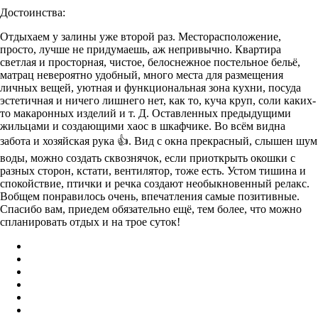
Достоинства:
Отдыхаем у залины уже второй раз. Месторасположение,
просто, лучше не придумаешь, аж непривычно. Квартира
светлая и просторная, чистое, белоснежное постельное бельё,
матрац невероятно удобный, много места для размещения
личных вещей, уютная и функциональная зона кухни, посуда
эстетичная и ничего лишнего нет, как то, куча круп, соли каких-
то макаронных изделий и т. Д. Оставленных предыдущими
жильцами и создающими хаос в шкафчике. Во всём видна
забота и хозяйская рука 👍. Вид с окна прекрасный, слышен шум
воды, можно создать сквознячок, если приоткрыть окошки с
разных сторон, кстати, вентилятор, тоже есть. Устом тишина и
спокойствие, птички и речка создают необыкновенный релакс.
Вобщем понравилось очень, впечатления самые позитивные.
Спасибо вам, приедем обязательно ещё, тем более, что можно
спланировать отдых и на трое суток!