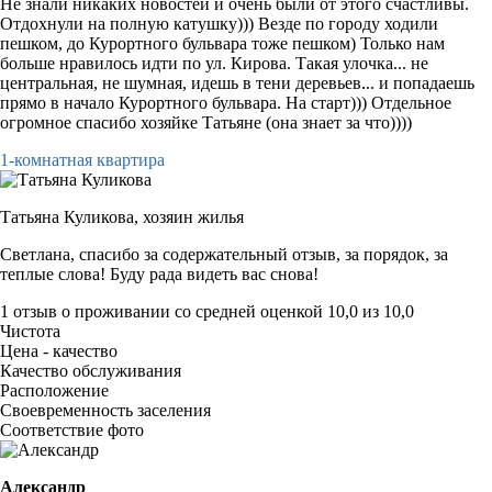
Не знали никаких новостей и очень были от этого счастливы.
Отдохнули на полную катушку))) Везде по городу ходили
пешком, до Курортного бульвара тоже пешком) Только нам
больше нравилось идти по ул. Кирова. Такая улочка... не
центральная, не шумная, идешь в тени деревьев... и попадаешь
прямо в начало Курортного бульвара. На старт))) Отдельное
огромное спасибо хозяйке Татьяне (она знает за что))))
1-комнатная квартира
Татьяна Куликова,
хозяин жилья
Светлана, спасибо за содержательный отзыв, за порядок, за
теплые слова! Буду рада видеть вас снова!
1 отзыв
о проживании со средней оценкой
10,0
из
10,0
Чистота
Цена - качество
Качество обслуживания
Расположение
Своевременность заселения
Соответствие фото
Александр