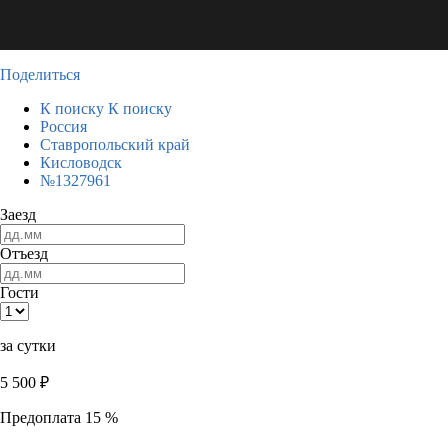
Поделиться
К поиску
К поиску
Россия
Ставропольский край
Кисловодск
№1327961
Заезд
Отъезд
Гости
за сутки
5 500
₽
Предоплата 15 %