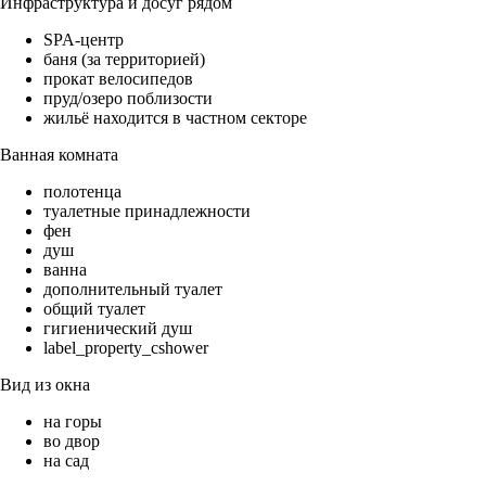
Инфраструктура и досуг рядом
SPA-центр
баня (за территорией)
прокат велосипедов
пруд/озеро поблизости
жильё находится в частном секторе
Ванная комната
полотенца
туалетные принадлежности
фен
душ
ванна
дополнительный туалет
общий туалет
гигиенический душ
label_property_cshower
Вид из окна
на горы
во двор
на сад