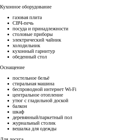
Кухонное оборудование
газовая плита
СВЧ-печь
посуда и принадлежности
столовые приборы
электрический чайник
холодильник
кухонный гарнитур
обеденный стол
Оснащение
постельное бельё
стиральная машина
беспроводной интернет Wi-Fi
центральное отопление
утюг с гладильной доской
балкон
шкаф
деревянный/паркетный пол
журнальный столик
вешалка для одежды
Для досуга