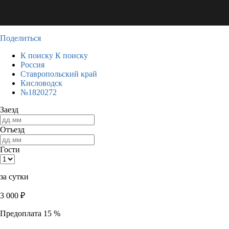
Поделиться
К поиску
К поиску
Россия
Ставропольский край
Кисловодск
№1820272
Заезд
Отъезд
Гости
за сутки
3 000
₽
Предоплата 15 %