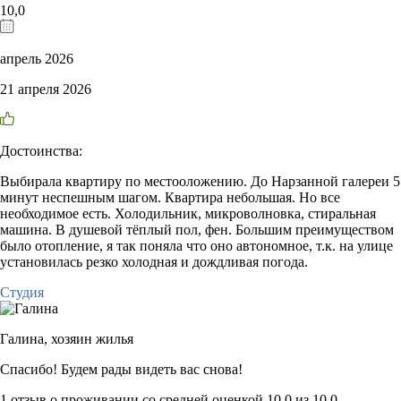
10,0
апрель 2026
21 апреля 2026
Достоинства:
Выбирала квартиру по местооложению. До Нарзанной галереи 5
минут неспешным шагом. Квартира небольшая. Но все
необходимое есть. Холодильник, микроволновка, стиральная
машина. В душевой тёплый пол, фен. Большим преимуществом
было отопление, я так поняла что оно автономное, т.к. на улице
установилась резко холодная и дождливая погода.
Студия
Галина,
хозяин жилья
Спасибо! Будем рады видеть вас снова!
1 отзыв
о проживании со средней оценкой
10,0
из
10,0