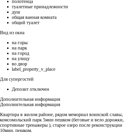
полотенца
туалетные принадлежности
душ
общая ванная комната
общий туалет
Вид из окна
на горы
на парк
на город
на улицу
во двор
label_property_v_place
Для супергостей
Депозит отключен
Дополнительная информация
Дополнительная информация
Квартира в жилом районе, рядом мемориал воинской славы,
комсомольский парк 5мин пешком (беговые и вело дорожки,
спортивные тренажеры ), старое озеро после реконструкции
10мин. пешком.