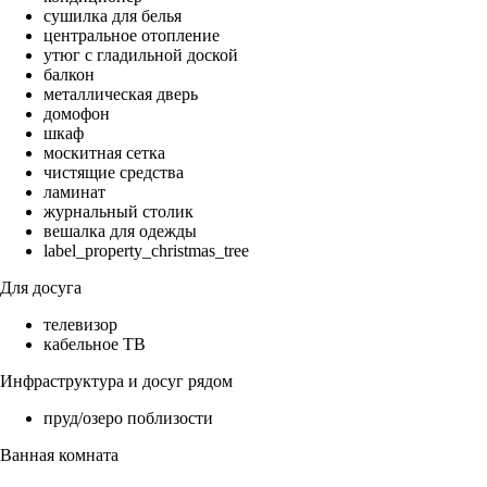
сушилка для белья
центральное отопление
утюг с гладильной доской
балкон
металлическая дверь
домофон
шкаф
москитная сетка
чистящие средства
ламинат
журнальный столик
вешалка для одежды
label_property_christmas_tree
Для досуга
телевизор
кабельное ТВ
Инфраструктура и досуг рядом
пруд/озеро поблизости
Ванная комната