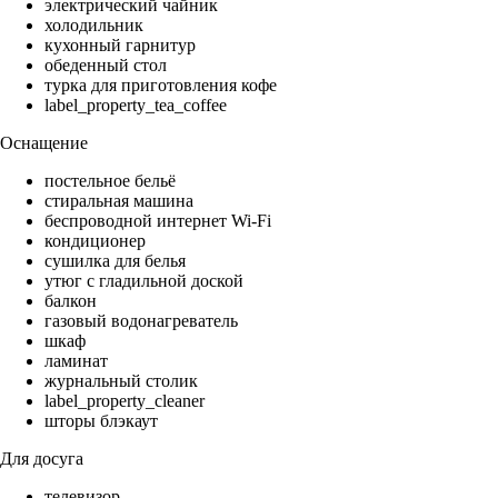
электрический чайник
холодильник
кухонный гарнитур
обеденный стол
турка для приготовления кофе
label_property_tea_coffee
Оснащение
постельное бельё
стиральная машина
беспроводной интернет Wi-Fi
кондиционер
сушилка для белья
утюг с гладильной доской
балкон
газовый водонагреватель
шкаф
ламинат
журнальный столик
label_property_cleaner
шторы блэкаут
Для досуга
телевизор