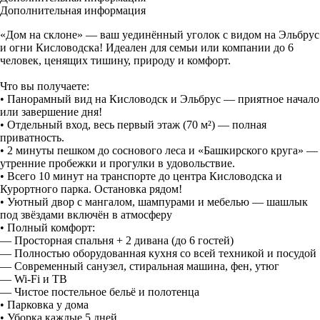
Дополнительная информация
«Дом на склоне» — ваш уединённый уголок с видом на Эльбрус
и огни Кисловодска! Идеален для семьи или компании до 6
человек, ценящих тишину, природу и комфорт.
Что вы получаете:
• Панорамный вид на Кисловодск и Эльбрус — приятное начало
или завершение дня!
• Отдельный вход, весь первый этаж (70 м²) — полная
приватность.
• 2 минуты пешком до соснового леса и «Башкирского круга» —
утренние пробежки и прогулки в удовольствие.
• Всего 10 минут на транспорте до центра Кисловодска и
Курортного парка. Остановка рядом!
• Уютный двор с мангалом, шампурами и мебелью — шашлык
под звёздами включён в атмосферу
• Полный комфорт:
— Просторная спальня + 2 дивана (до 6 гостей)
— Полностью оборудованная кухня со всей техникой и посудой
— Современный санузел, стиральная машина, фен, утюг
— Wi-Fi и ТВ
— Чистое постельное бельё и полотенца
• Парковка у дома
• Уборка каждые 5 дней