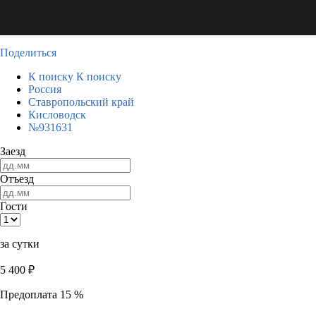
Поделиться
К поиску
К поиску
Россия
Ставропольский край
Кисловодск
№931631
Заезд
Отъезд
Гости
за сутки
5 400
₽
Предоплата 15 %