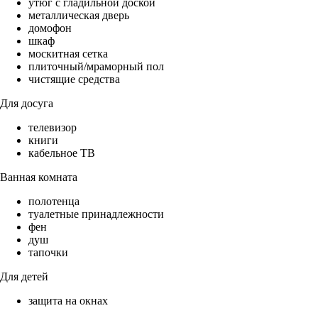
утюг с гладильной доской
металлическая дверь
домофон
шкаф
москитная сетка
плиточный/мраморный пол
чистящие средства
Для досуга
телевизор
книги
кабельное ТВ
Ванная комната
полотенца
туалетные принадлежности
фен
душ
тапочки
Для детей
защита на окнах