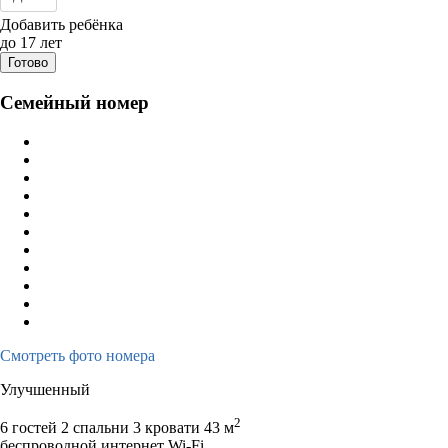
Дата заезда - отъезда
Добавить ребёнка
до 17 лет
Готово
Семейный номер
Смотреть фото номера
Улучшенный
2
6 гостей
2 спальни 3 кровати
43 м
беспроводной интернет Wi-Fi